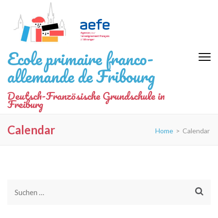
Zum
Inhalt
springen
(Eingabetaste
Ecole primaire franco-
drücken)
allemande de Fribourg
Deutsch-Französische Grundschule in
Freiburg
Calendar
Home
>
Calendar
Suchen
nach: