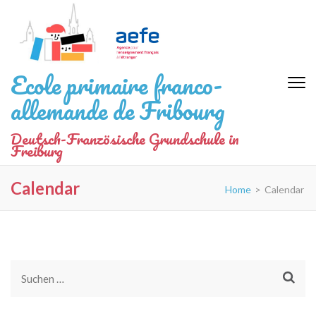
Zum
Inhalt
springen
(Eingabetaste
Ecole primaire franco-
drücken)
allemande de Fribourg
Deutsch-Französische Grundschule in
Freiburg
Calendar
Home
>
Calendar
Suchen
nach: