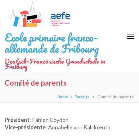
Aller
au
contenu
(Pressez
Ecole primaire franco-
Entrée)
allemande de Fribourg
Deutsch-Französische Grundschule in
Freiburg
Comité de parents
Home
>
Parents
>
Comité de parents
Président
: Fabien Coydon
Vice-présidente
: Annabelle von Kalckreuth