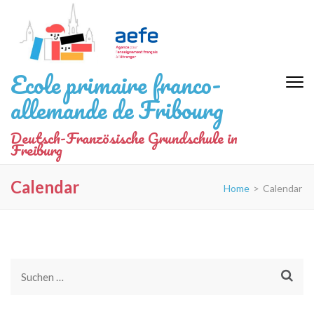
Zum
Inhalt
springen
(Eingabetaste
Ecole primaire franco-
drücken)
allemande de Fribourg
Deutsch-Französische Grundschule in
Freiburg
Calendar
Home
>
Calendar
Suchen
nach: