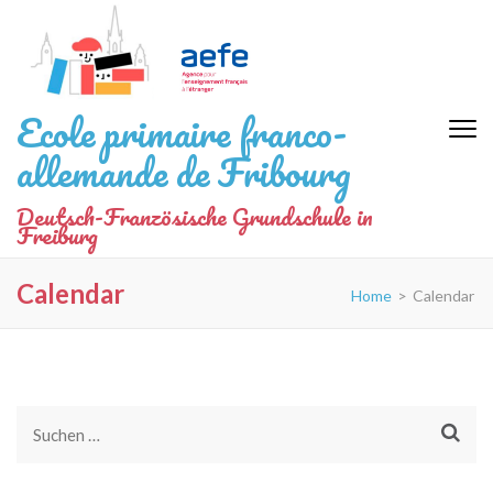
Zum
Inhalt
springen
(Eingabetaste
Ecole primaire franco-
drücken)
allemande de Fribourg
Deutsch-Französische Grundschule in
Freiburg
Calendar
Home
>
Calendar
Suchen
nach: