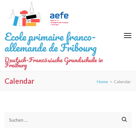
Zum
Inhalt
springen
(Eingabetaste
Ecole primaire franco-
drücken)
allemande de Fribourg
Deutsch-Französische Grundschule in
Freiburg
Calendar
Home
>
Calendar
Suchen
nach: