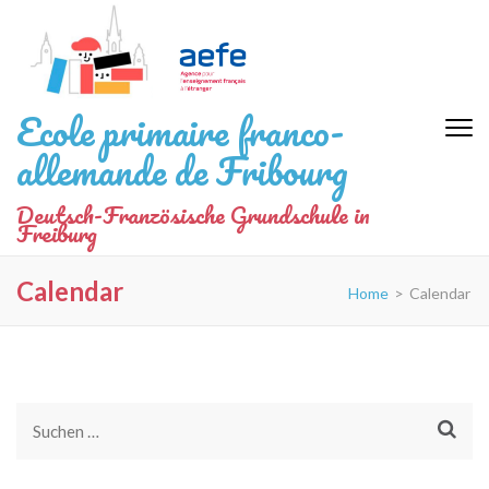
Zum
Inhalt
springen
(Eingabetaste
Ecole primaire franco-
drücken)
allemande de Fribourg
Deutsch-Französische Grundschule in
Freiburg
Calendar
Home
>
Calendar
Suchen
nach: