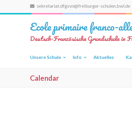
Zum
sekretariat.dfgsvn@freiburger-schulen.bwl.de
Inhalt
springen
Ecole primaire franco-al
(Eingabetaste
drücken)
Deutsch-Französische Grundschule in F
Unsere Schule
Info
Aktuelles
Ka
Calendar