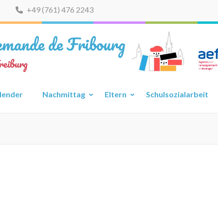
+49 (761) 476 2243
lemande de Fribourg
reiburg
lender
Nachmittag
Eltern
Schulsozialarbeit