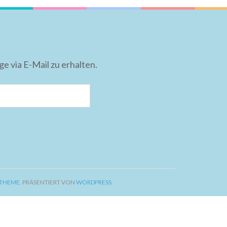
 via E-Mail zu erhalten.
 THEME
. PRÄSENTIERT VON
WORDPRESS.