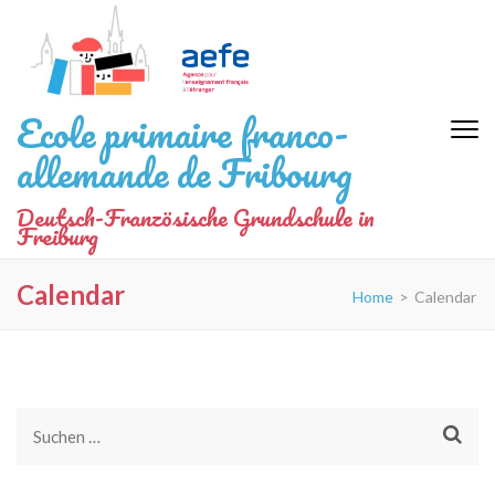
Zum
Inhalt
springen
(Eingabetaste
Ecole primaire franco-
drücken)
allemande de Fribourg
Deutsch-Französische Grundschule in
Freiburg
Calendar
Home
>
Calendar
Suchen
nach: