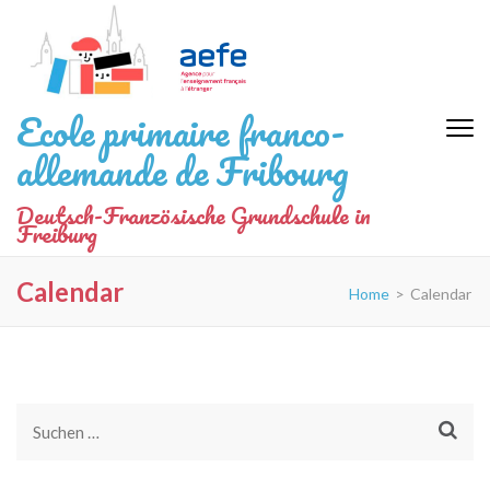
Zum
Inhalt
springen
(Eingabetaste
Ecole primaire franco-
drücken)
allemande de Fribourg
Deutsch-Französische Grundschule in
Freiburg
Calendar
Home
>
Calendar
Suchen
nach: