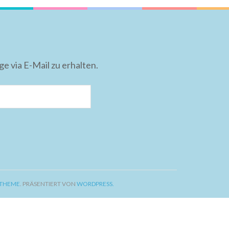
 via E-Mail zu erhalten.
 THEME
. PRÄSENTIERT VON
WORDPRESS.