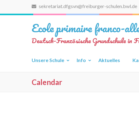
Zum
sekretariat.dfgsvn@freiburger-schulen.bwl.de
Inhalt
springen
Ecole primaire franco-al
(Eingabetaste
drücken)
Deutsch-Französische Grundschule in F
Unsere Schule
Info
Aktuelles
Ka
Calendar