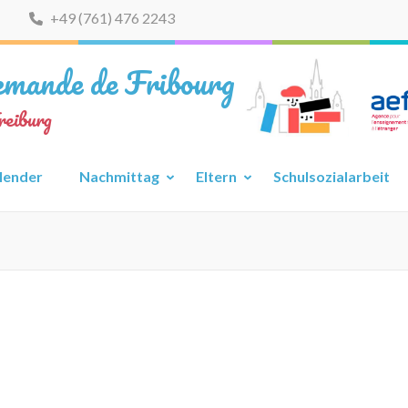
+49 (761) 476 2243
lemande de Fribourg
reiburg
lender
Nachmittag
Eltern
Schulsozialarbeit