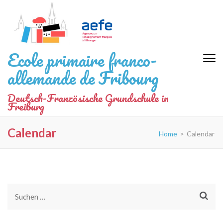
Zum
Inhalt
springen
(Eingabetaste
Ecole primaire franco-
drücken)
allemande de Fribourg
Deutsch-Französische Grundschule in
Freiburg
Calendar
Home
>
Calendar
Suchen
nach: