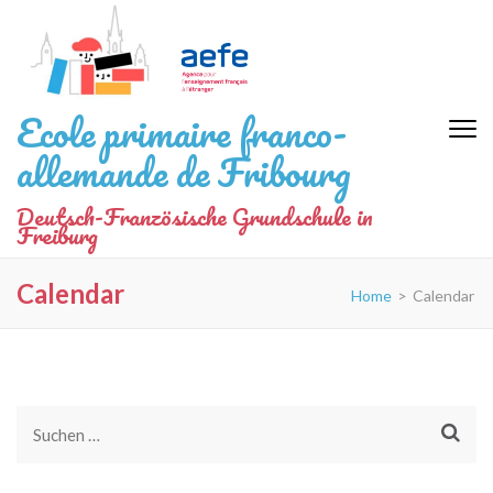
Zum
Inhalt
springen
(Eingabetaste
Ecole primaire franco-
drücken)
allemande de Fribourg
Deutsch-Französische Grundschule in
Freiburg
Calendar
Home
>
Calendar
Suchen
nach: