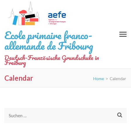
Zum
Inhalt
springen
(Eingabetaste
Ecole primaire franco-
drücken)
allemande de Fribourg
Deutsch-Französische Grundschule in
Freiburg
Calendar
Home
>
Calendar
Suchen
nach: