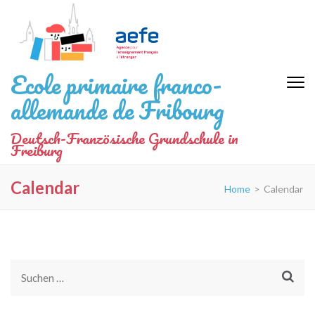
Zum
Inhalt
springen
(Eingabetaste
Ecole primaire franco-
drücken)
allemande de Fribourg
Deutsch-Französische Grundschule in
Freiburg
Calendar
Home
>
Calendar
Suchen
nach: