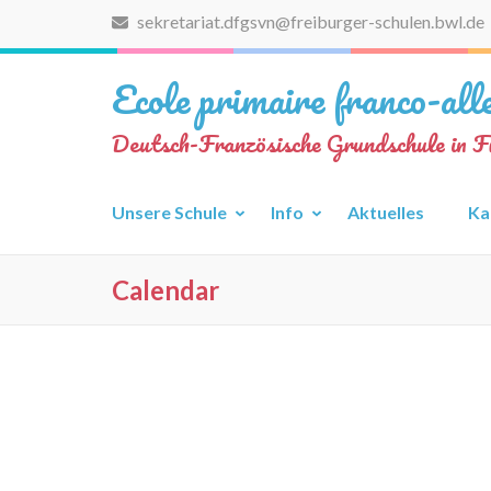
Zum
sekretariat.dfgsvn@freiburger-schulen.bwl.de
Inhalt
springen
Ecole primaire franco-al
(Eingabetaste
drücken)
Deutsch-Französische Grundschule in F
Unsere Schule
Info
Aktuelles
Ka
Calendar