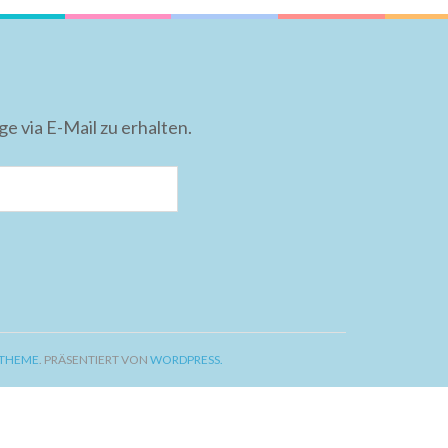
 via E-Mail zu erhalten.
 THEME
. PRÄSENTIERT VON
WORDPRESS.