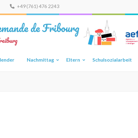
+49 (761) 476 2243
lemande de Fribourg
reiburg
lender
Nachmittag
Eltern
Schulsozialarbeit