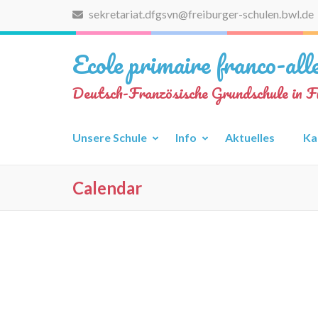
Zum
sekretariat.dfgsvn@freiburger-schulen.bwl.de
Inhalt
springen
Ecole primaire franco-al
(Eingabetaste
drücken)
Deutsch-Französische Grundschule in F
Unsere Schule
Info
Aktuelles
Ka
Calendar