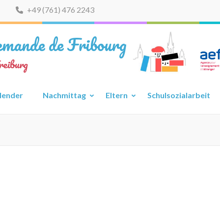
+49 (761) 476 2243
lemande de Fribourg
reiburg
lender
Nachmittag
Eltern
Schulsozialarbeit