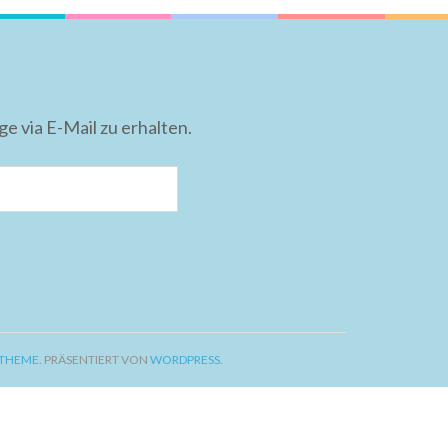
 via E-Mail zu erhalten.
 THEME
. PRÄSENTIERT VON
WORDPRESS.