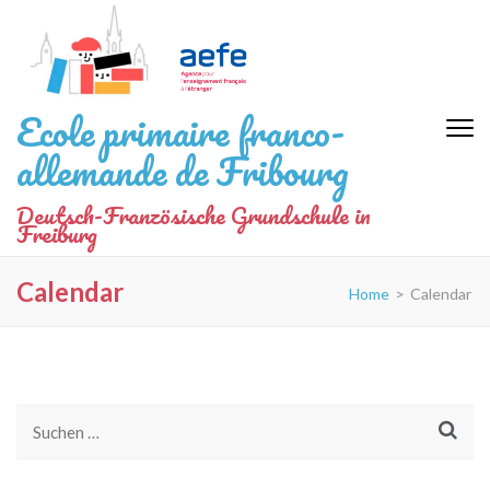
Zum
Inhalt
springen
(Eingabetaste
Ecole primaire franco-
drücken)
allemande de Fribourg
Deutsch-Französische Grundschule in
Freiburg
Calendar
Home
>
Calendar
Suchen
nach: