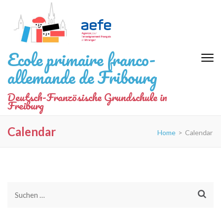
Zum
Inhalt
springen
(Eingabetaste
Ecole primaire franco-
drücken)
allemande de Fribourg
Deutsch-Französische Grundschule in
Freiburg
Calendar
Home
>
Calendar
Suchen
nach: