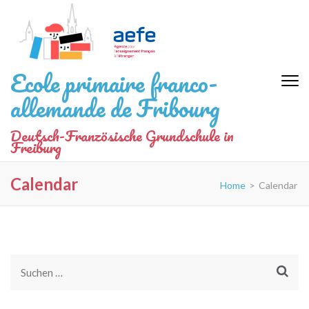
Zum
Inhalt
springen
(Eingabetaste
Ecole primaire franco-
drücken)
allemande de Fribourg
Deutsch-Französische Grundschule in
Freiburg
Calendar
Home
>
Calendar
Suchen
nach: