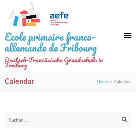
Zum
Inhalt
springen
(Eingabetaste
Ecole primaire franco-
drücken)
allemande de Fribourg
Deutsch-Französische Grundschule in
Freiburg
Calendar
Home
>
Calendar
Suchen
nach: