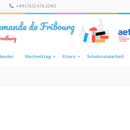
+49 (761) 476 2243
lemande de Fribourg
reiburg
lender
Nachmittag
Eltern
Schulsozialarbeit