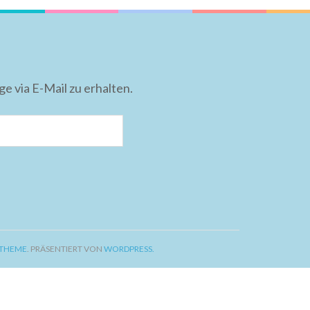
 via E-Mail zu erhalten.
 THEME
. PRÄSENTIERT VON
WORDPRESS.