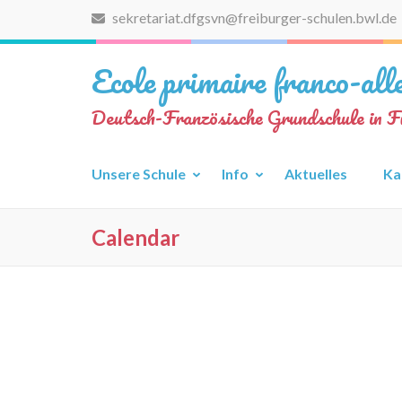
Zum
sekretariat.dfgsvn@freiburger-schulen.bwl.de
Inhalt
springen
Ecole primaire franco-al
(Eingabetaste
drücken)
Deutsch-Französische Grundschule in F
Unsere Schule
Info
Aktuelles
Ka
Calendar