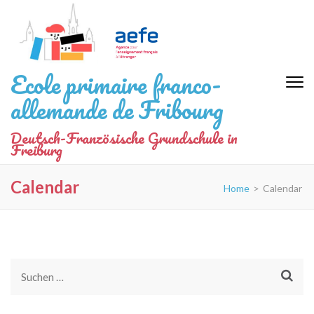
Zum
Inhalt
springen
(Eingabetaste
Ecole primaire franco-
drücken)
allemande de Fribourg
Deutsch-Französische Grundschule in
Freiburg
Calendar
Home
>
Calendar
Suchen
nach: