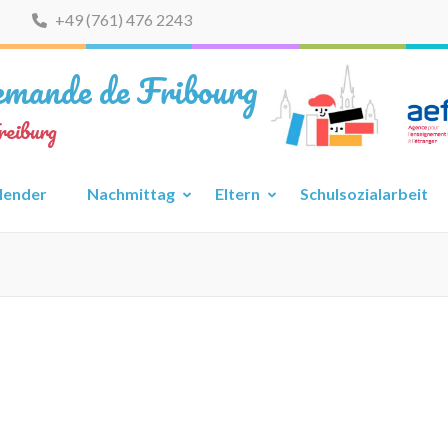
+49 (761) 476 2243
lemande de Fribourg
reiburg
lender
Nachmittag
Eltern
Schulsozialarbeit