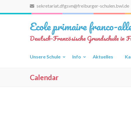
Zum
sekretariat.dfgsvn@freiburger-schulen.bwl.de
Inhalt
springen
Ecole primaire franco-al
(Eingabetaste
drücken)
Deutsch-Französische Grundschule in F
Unsere Schule
Info
Aktuelles
Ka
Calendar