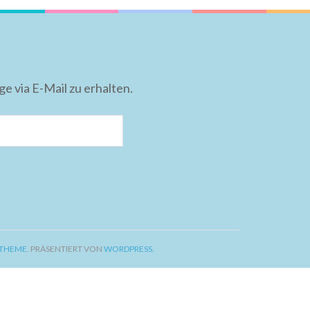
 via E-Mail zu erhalten.
 THEME
. PRÄSENTIERT VON
WORDPRESS.