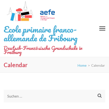
Zum
Inhalt
springen
(Eingabetaste
Ecole primaire franco-
drücken)
allemande de Fribourg
Deutsch-Französische Grundschule in
Freiburg
Calendar
Home
>
Calendar
Suchen
nach: