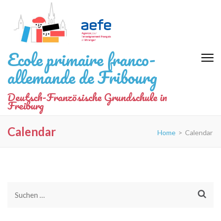
Zum
Inhalt
springen
(Eingabetaste
Ecole primaire franco-
drücken)
allemande de Fribourg
Deutsch-Französische Grundschule in
Freiburg
Calendar
Home
>
Calendar
Suchen
nach: