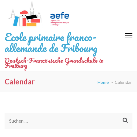
Zum
Inhalt
springen
(Eingabetaste
Ecole primaire franco-
drücken)
allemande de Fribourg
Deutsch-Französische Grundschule in
Freiburg
Calendar
Home
>
Calendar
Suchen
nach: