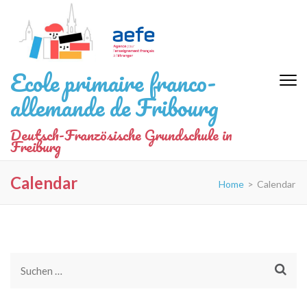
Zum
Inhalt
springen
(Eingabetaste
Ecole primaire franco-
drücken)
allemande de Fribourg
Deutsch-Französische Grundschule in
Freiburg
Calendar
Home
>
Calendar
Suchen
nach: